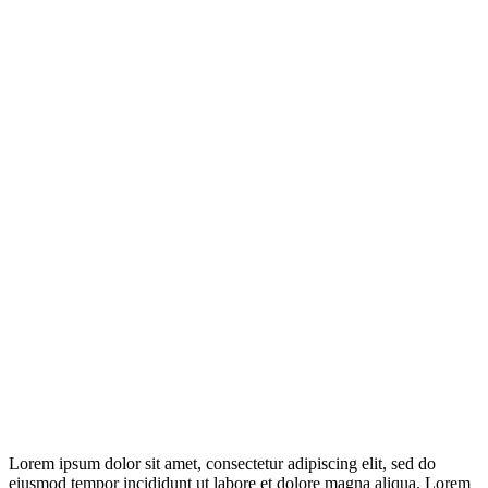
Lorem ipsum dolor sit amet, consectetur adipiscing elit, sed do
eiusmod tempor incididunt ut labore et dolore magna aliqua. Lorem