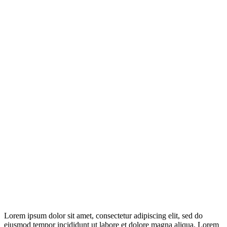
Lorem ipsum dolor sit amet, consectetur adipiscing elit, sed do
eiusmod tempor incididunt ut labore et dolore magna aliqua. Lorem