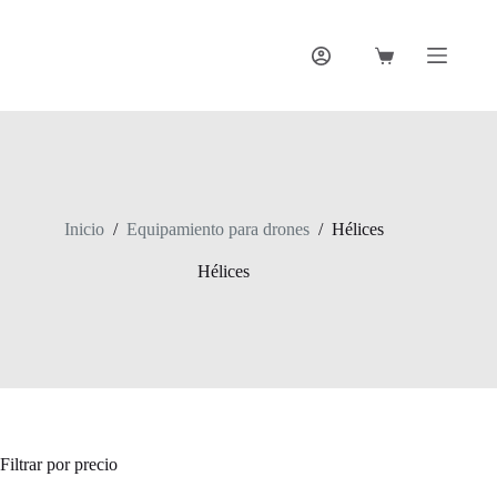
Saltar
al
contenido
Carro
de
compra
Inicio
/
Equipamiento para drones
/
Hélices
Hélices
Filtrar por precio