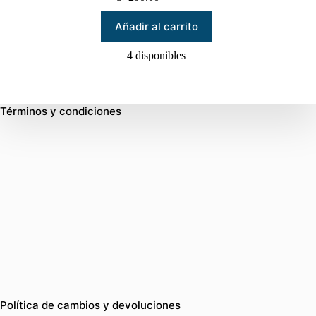
El
El
precio
precio
Añadir al carrito
original
actual
era:
es:
S/ 420.00.
S/ 290.00.
4 disponibles
Términos y condiciones
Política de cambios y devoluciones