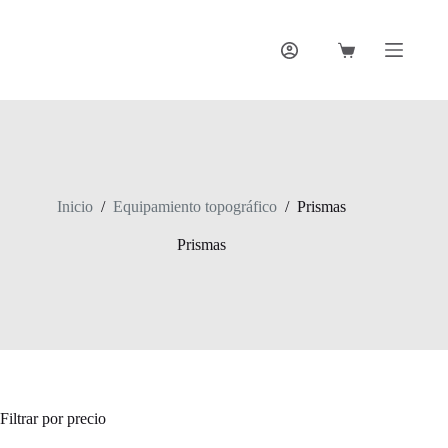
Saltar
al
contenido
Carro
de
compra
Inicio
/
Equipamiento topográfico
/
Prismas
Prismas
Filtrar por precio