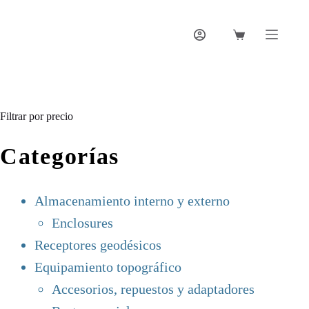
Saltar
al
contenido
Carro
de
compra
Filtrar por precio
Categorías
Almacenamiento interno y externo
Enclosures
Receptores geodésicos
Equipamiento topográfico
Accesorios, repuestos y adaptadores