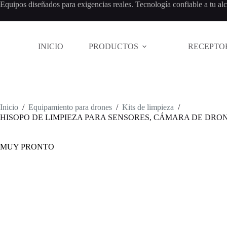
Saltar
Equipos diseñados para exigencias reales. Tecnología confiable a tu al
al
contenido
INICIO
PRODUCTOS
RECEPTO
Inicio
/
Equipamiento para drones
/
Kits de limpieza
/
HISOPO DE LIMPIEZA PARA SENSORES, CÁMARA DE DRO
MUY PRONTO