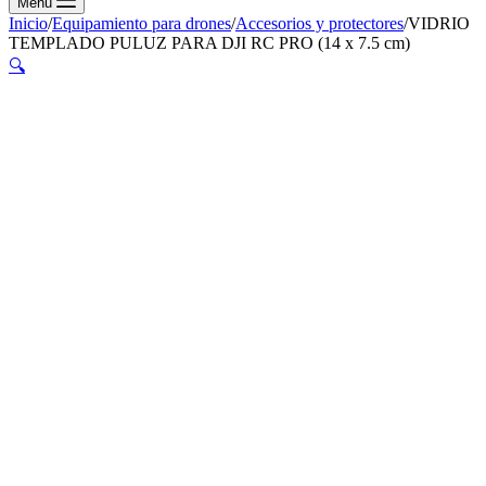
Menú
Inicio
/
Equipamiento para drones
/
Accesorios y protectores
/
VIDRIO
TEMPLADO PULUZ PARA DJI RC PRO (14 x 7.5 cm)
🔍