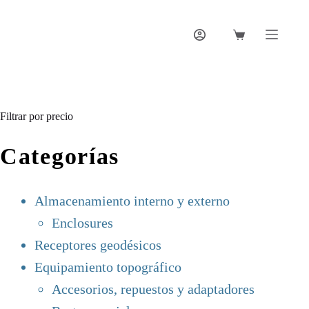
Saltar
al
contenido
Carro
de
compra
Filtrar por precio
Categorías
Almacenamiento interno y externo
Enclosures
Receptores geodésicos
Equipamiento topográfico
Accesorios, repuestos y adaptadores